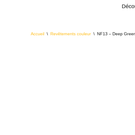
Décou
Aller
au
contenu
Accueil
\
Revêtements couleur
\
NF13 – Deep Gree