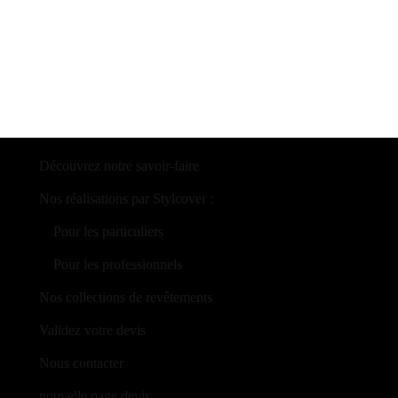
Découvrez notre savoir-faire
Nos réalisations par Stylcover :
‎ ‎ ‎ ‎ Pour les particuliers
‎ ‎ ‎ ‎ Pour les professionnels
Nos collections de revêtements
Validez votre devis
Nous contacter
nouvelle page devis