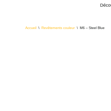
Décou
Aller
au
contenu
Accueil
\
Revêtements couleur
\
M6 – Steel Blue