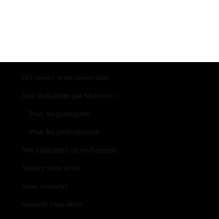
Découvrez notre savoir-faire
Nos réalisations par Stylcover :
‎ ‎ ‎ ‎ Pour les particuliers
‎ ‎ ‎ ‎ Pour les professionnels
Nos collections de revêtements
Validez votre devis
Nous contacter
nouvelle page devis