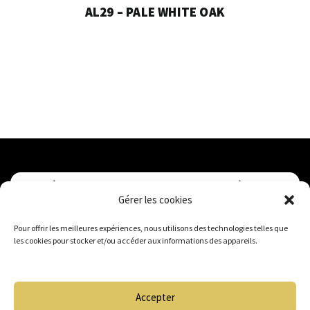
AL29 – PALE WHITE OAK
VOUS DÉSIREZ OBTENIR UN DEVIS PERSONNALISÉ ?
Gérer les cookies
Pour offrir les meilleures expériences, nous utilisons des technologies telles que
Je demande mon devis gratuit !
les cookies pour stocker et/ou accéder aux informations des appareils.
Accepter