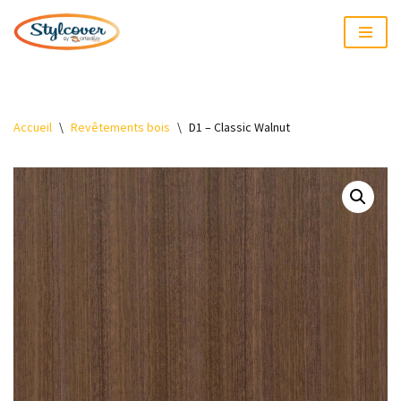
Aller
au
contenu
Accueil
\
Revêtements bois
\
D1 – Classic Walnut