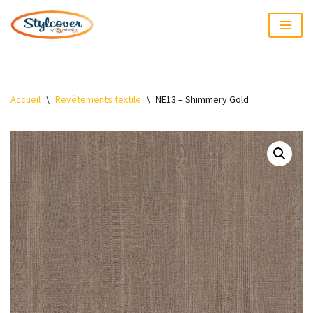
Aller
au
contenu
Accueil
\
Revêtements textile
\
NE13 – Shimmery Gold