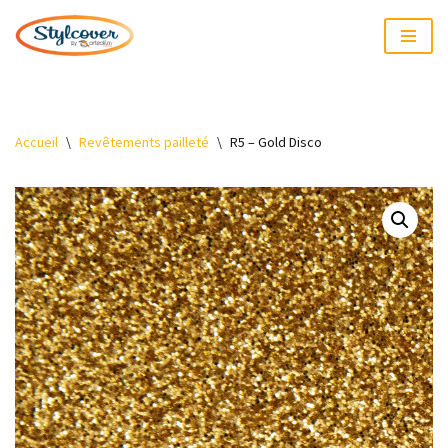
Aller
au
contenu
Accueil
\
Revêtements pailleté
\
R5 – Gold Disco