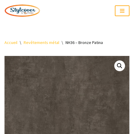
Aller
au
contenu
Accueil
\
Revêtements métal
\
NH36 – Bronze Patina