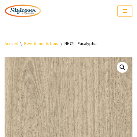
Aller
au
contenu
Accueil
\
Revêtements bois
\
NH75 – Eucalyptus