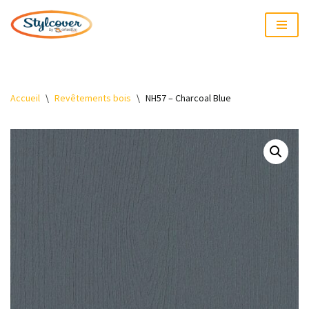
Aller
au
contenu
Accueil
\
Revêtements bois
\
NH57 – Charcoal Blue