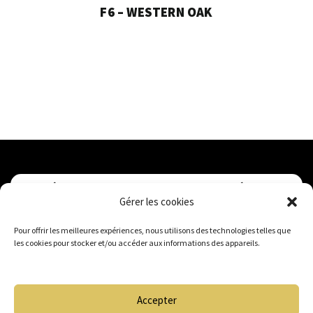
F6 – WESTERN OAK
VOUS DÉSIREZ OBTENIR UN DEVIS PERSONNALISÉ ?
Gérer les cookies
Pour offrir les meilleures expériences, nous utilisons des technologies telles que
Je demande mon devis gratuit !
les cookies pour stocker et/ou accéder aux informations des appareils.
Accepter