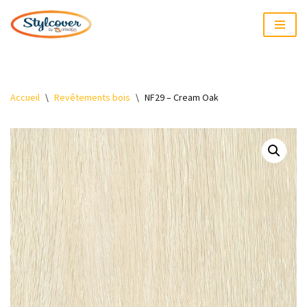
Aller
au
contenu
Accueil
\
Revêtements bois
\
NF29 – Cream Oak