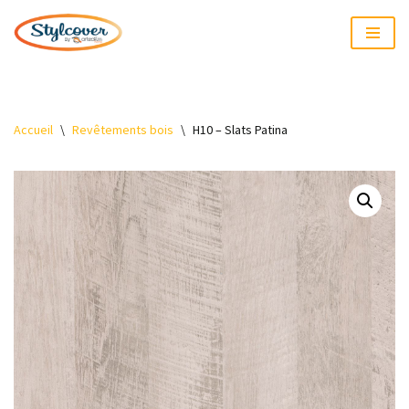
Aller
au
contenu
Accueil
\
Revêtements bois
\
H10 – Slats Patina