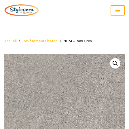
Aller
au
contenu
Accueil
\
Revêtements béton
\
NE24 – Raw Grey